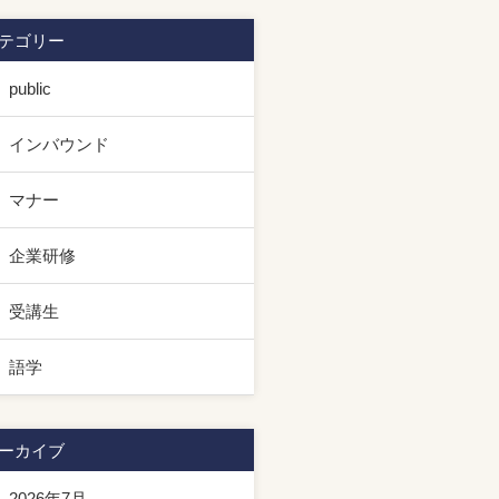
テゴリー
public
インバウンド
マナー
企業研修
受講生
語学
ーカイブ
2026年7月