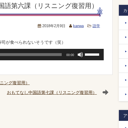
国語第六課（リスニング復習用）
カ
2018年2月9日
kanwa
語学
寿司が食べられないそうです（笑）
ボ
00:00
リ
ュ
ー
ム
ニング復習用）
調
おもてなし中国語第七課（リスニング復習用）
節
に
は
ア
上
下