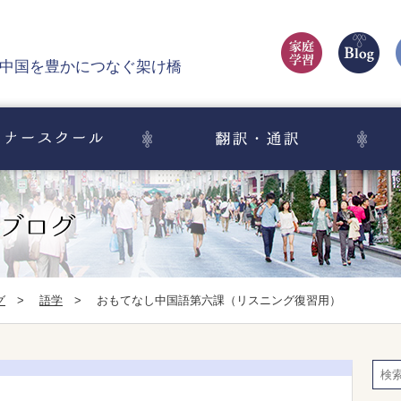
中国を豊かにつなぐ架け橋
グ
>
語学
>
おもてなし中国語第六課（リスニング復習用）