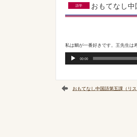
おもてなし中
語学
私は鯛が一番好きです。王先生は
音
00:00
声
プ
レ
ー
おもてなし中国語第五課（リス
ヤ
ー