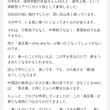
今年6月、漢和学館の生徒さんら10人と「遊学上海」という
体験型ツアーにガイド役として参加しました。
2泊3日の短い旅行でしたが、思い出は長く残っています。
その中で、いま急に食べたくなってきたものがあります。
それは、小龍包でもなく、中華粽でもなく、青菜炒めでもあ
りません。
何と「臭豆腐＝chòu dòu fu」が食べたくなってしょうがない
のです。
まだ、食べたことのない人は、この字を見るだけで、鼻をつ
まみたくなるかもしれません。
読んで字のごとく、臭いです。でも、その臭さが「癖(臭
せ？)」になります。
中国語の発音はいささか臭い系の音ですが、少なくともsixiに
は、「香豆腐」と同じぐらいの響きがあります。
ちょっと、ブログが停滞していましたが、この「臭豆腐」が
新たな発想につながりかけてきました。
「臭いものにフタ」ではなく、「臭いフタを開けて」、新し