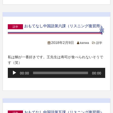
ー
ヤ
ー
おもてなし中国語第六課（リスニング復習用）
語学
2018年2月9日
kanwa
語学
私は鯛が一番好きです。王先生は寿司が食べられないそうで
す（笑）
音
00:00
00:00
声
プ
レ
ー
ヤ
ー
おもてなし中国語第五課（リスニング復習用）