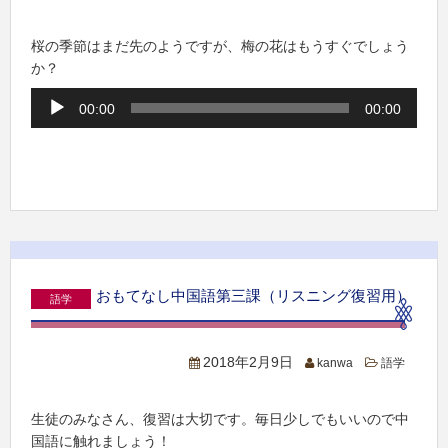
桜の季節はまだ先のようですが、梅の花はもうすぐでしょう
か？
音
00:00
00:00
声
プ
レ
ー
ヤ
ー
おもてなし中国語第三課（リスニング復習用）
語学
2018年2月9日
kanwa
語学
生徒のみなさん、復習は大切です。毎日少しでもいいので中
国語に触れましょう！