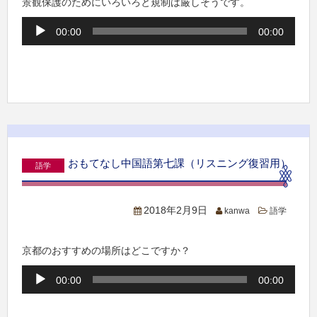
景観保護のためにいろいろと規制は厳しそうです。
音
00:00
00:00
声
プ
レ
ー
ヤ
ー
おもてなし中国語第七課（リスニング復習用）
語学
2018年2月9日
kanwa
語学
京都のおすすめの場所はどこですか？
音
00:00
00:00
声
プ
レ