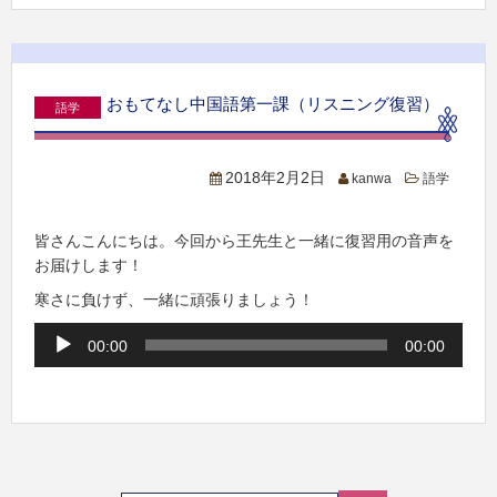
ー
ヤ
ー
おもてなし中国語第一課（リスニング復習）
語学
2018年2月2日
kanwa
語学
皆さんこんにちは。今回から王先生と一緒に復習用の音声を
お届けします！
寒さに負けず、一緒に頑張りましょう！
音
00:00
00:00
声
プ
レ
ー
ヤ
ー