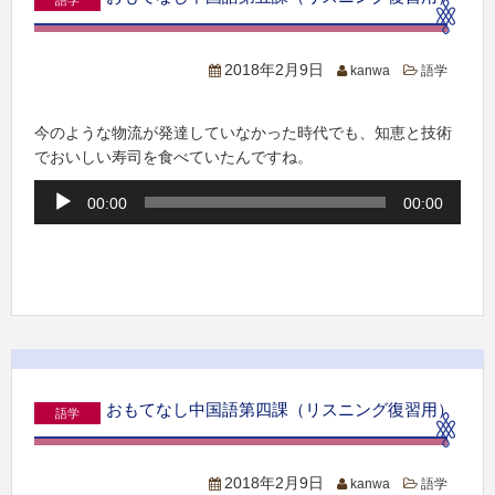
語学
2018年2月9日
kanwa
語学
今のような物流が発達していなかった時代でも、知恵と技術
でおいしい寿司を食べていたんですね。
音
00:00
00:00
声
プ
レ
ー
ヤ
ー
おもてなし中国語第四課（リスニング復習用）
語学
2018年2月9日
kanwa
語学