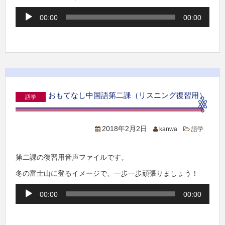
音
00:00
00:00
声
プ
レ
ー
ヤ
ー
おもてなし中国語第二課（リスニング復習用）
語学
2018年2月2日
kanwa
語学
第二課の復習用音声ファイルです。
冬の富士山に登るイメージで、一歩一歩頑張りましょう！
音
00:00
00:00
声
プ
レ