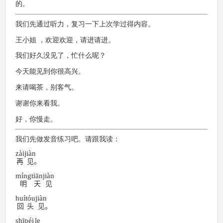
ー
的。
ヤ
ー
我们先通过听力，复习一下上次学过得内容。
王小姐 ，欢迎欢迎，请进请进。
我们好久没见了，忙什么呢？
今天能见到你很高兴。
来请喝茶，别客气。
谢谢你来看我。
好，你慢走。
我们先做发音练习吧。请跟我读：
zài
jiàn
再
见
。
míng
tiān
jiàn
明
天
见
huí
tóu
jiàn
回
头
见
。
shī
péi
le