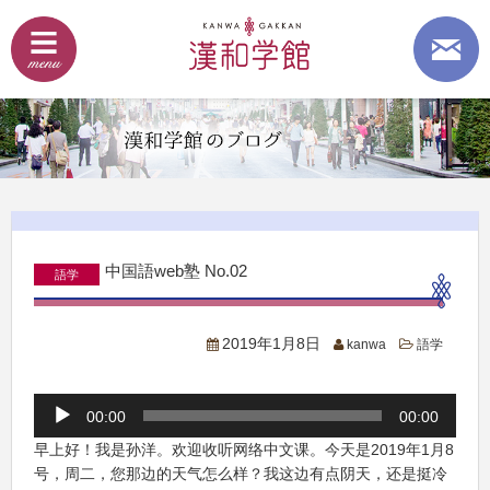
中国語web塾 No.02
語学
2019年1月8日
kanwa
語学
音
00:00
00:00
声
プ
早上好！我是孙洋。欢迎收听网络中文课。今天是2019年1月8
レ
号，周二，您那边的天气怎么样？我这边有点阴天，还是挺冷