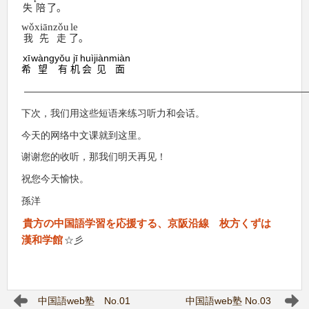
失
陪
了
。
wǒ
xiān
zǒu
le
我
先
走
了
。
xī
wàng
yǒu
jī
huì
jiàn
miàn
希
望
有
机
会
见
面
—————————————————————————————
下次，我们用这些短语来练习听力和会话。
今天的网络中文课就到这里。
谢谢您的收听，那我们明天再见！
祝您今天愉快。
孫洋
貴方の中国語学習を応援する、京阪沿線 枚方くずは
漢和学館
☆彡
中国語web塾 No.01
中国語web塾 No.03