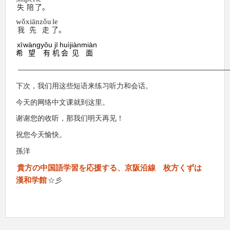
失
陪
了
。
wǒ
xiān
zǒu
le
我
先
走
了
。
xī
wàng
yǒu
jī
huì
jiàn
miàn
希
望
有
机
会
见
面
—————————————————————————————
下次，我们用这些短语来练习听力和会话。
今天的网络中文课就到这里。
谢谢您的收听，那我们明天再见！
祝您今天愉快。
孫洋
貴方の中国語学習を応援する、京阪沿線 枚方くずは
漢和学館
☆彡