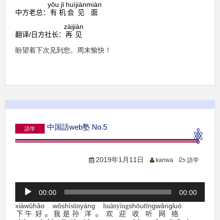
yǒu
jī
huì
jiàn
miàn
中方老总：
有
机
会
见
面
zàijiàn
翻译
/
日方社长：
再见
盼望着下次见到您。周末愉快！
中国語web塾 No.5
語学
2019年1月11日
kanwa
語学
音
00:00
00:00
声
xiàwǔ
hǎo
wǒ
shì
yáng
shōutīng
wǎngluò
sūn
huānyíng
プ
。
。
下午
好
我
是
孙
洋
欢迎
收听
网
络
レ