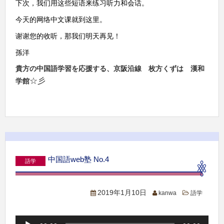
们
这
语
练习
话
下次，我
用
些短
来
听力和会
。
络
课
这
今天的网
中文
就到
里。
谢谢
们
见
您的收听，那我
明天再
！
孫洋
貴方の中国語学習を応援する、京阪沿線 枚方くずは 漢和
☆彡
学館
中国語web塾 No.4
語学
2019年1月10日
kanwa
語学
音