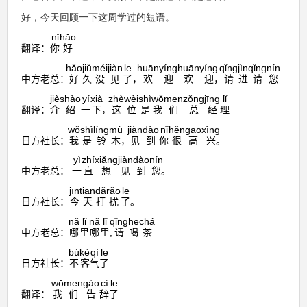
ー
好，今天回顾一下这周学过的短语。
ヤ
nǐ
hǎo
ー
翻译：
你
好
hǎo
jiǔ
méi
jiàn
le
huān
yíng
huān
yíng
qǐng
jìn
qǐng
nín
中方老总：
好
久
没
见
了
，
欢
迎
欢
迎
，
请
进
请
您
jiè
shào
yí
xià
zhè
wèi
shì
wǒ
men
zǒng
jīng
lǐ
翻译：
介
绍
一
下
，
这
位
是
我
们
总
经
理
wǒ
shì
líng
mù
jiàn
dào
nǐ
hěn
gāo
xìng
日方社长：
我
是
铃
木
，
见
到
你
很
高
兴
。
yì
zhí
xiǎng
jiàn
dào
nín
中方老总：
一
直
想
见
到
您
。
jīn
tiān
dǎ
rǎo
le
日方社长：
今
天
打
扰
了
。
nǎ
lǐ
nǎ
lǐ
qǐng
hē
chá
中方老总：
哪
里
哪
里
,
请
喝
茶
bú
kè
qì
le
日方社长：
不
客
气
了
wǒ
men
gào
cí
le
翻译：
我
们
告
辞
了