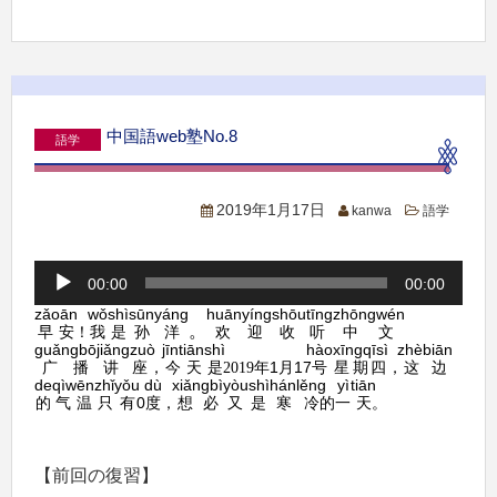
中国語web塾No.8
語学
2019年1月17日
kanwa
語学
音
00:00
00:00
声
zǎoān
wǒ
shì
sūn
yáng
huānyíng
shōutīng
zhōngwén
プ
。
我
是
孙
洋
欢迎
收听
中文
早安
！
レ
guǎngbō
jiǎngzuò
jīntiān
shì
hào
xīngqīsì
zhèbiān
ー
广播
讲座
今天
是
1
17
号
星期四
这边
，
2019
年
月
，
de
qìwēn
zhǐyǒu
dù
xiǎngbì
yòushì
hánlěng
yì
tiān
ヤ
的
气温
只有
0
度
想必
又是
寒冷
一
天
，
的
。
ー
【前回の復習】