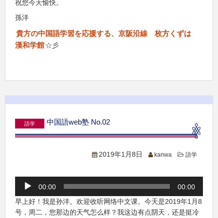
祝您今天愉快。
孫洋
貴方の中国語学習を応援する、京阪沿線 枚方くずは
漢和学館
☆彡
中国語web塾 No.02
語学
2019年1月8日
kanwa
語学
音
00:00
00:00
声
プ
早上好！我是孙洋。欢迎收听网络中文课。今天是2019年1月8
レ
号，周二，您那边的天气怎么样？我这边有点阴天，还是挺冷