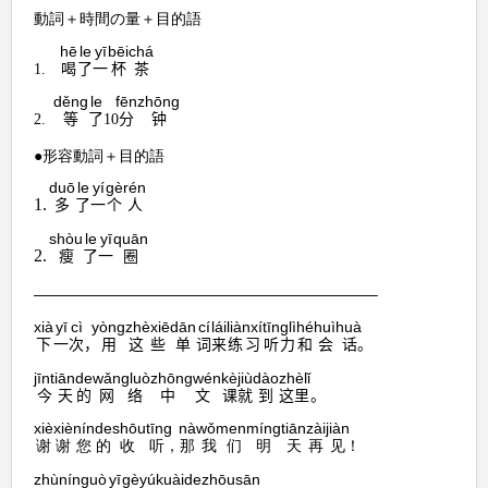
動詞＋時間の量＋目的語
hē
le
yī
bēi
chá
喝
了
一
杯
茶
1.
děng
le
fēn
zhōng
等
了
分
钟
2.
10
●形容動詞＋目的語
duō
le
yí
gè
rén
1.
多
了
一
个
人
shòu
le
yī
quān
2.
瘦
了
一
圈
——————————————————————–
xià
yī
cì
yòng
zhèxiē
dān
cí
lái
liànxí
tīnglì
hé
huìhuà
下
一
次
，
用
这些
单
词
来
练习
听力
和
会话
。
jīntiān
de
wǎngluò
zhōngwén
kè
jiù
dào
zhèlǐ
今天
的
网络
中文
课
就
到
这里
。
xièxiè
nín
de
shōutīng
nà
wǒmen
míng
tiān
zài
jiàn
谢谢
您
的
收听
，
那
我们
明
天
再
见
！
zhù
nín
guò
yī
gè
yú
kuài
de
zhōu
sān