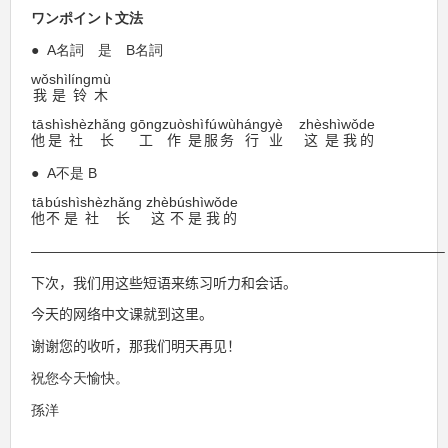
ワンポイント文法
●
A
名詞 是
B
名詞
wǒ
shì
líng
mù
我
是
铃
木
tā
shì
shè
zhǎng
gōng
zuò
shì
fú
wù
háng
yè
zhè
shì
wǒ
de
他
是
社
长
工
作
是
服
务
行
业
这
是
我
的
●
A
不是
B
tā
bú
shì
shè
zhǎng
zhè
bú
shì
wǒ
de
他
不
是
社
长
这
不
是
我
的
—————————————————————————————–
下次，我
们
用
这
些短
语
来
练习
听力和会
话
。
今天的网
络
中文
课
就到
这
里。
谢谢
您的收听，那我
们
明天再
见
！
祝您今天愉快。
孫洋