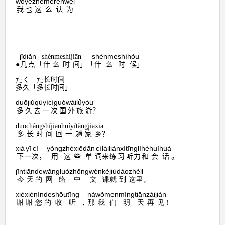
wǒ
yě
zhè
me
rèn
wéi
也
这
么
认
为
我
jǐdiǎn
shénmeshíhòu
shénmeshíjiān
●
几点
「
时间
时
候
什么
」「
什么
」
たく
た长时间
多久
「
长时间
多
」
duōjiǔqùyícìguówàilǚyóu
多久去一次国外旅游
？
duōchángshíjiānhuíyítàngjiāxiā
长时间
乡
多
回一趟家
？
xià
yī
cì
yòng
zhèxiē
dān
cí
lái
liànxí
tīnglì
hé
huìhuà
，
。
一
次
用
这
些
单
词
来
练习
听力
和
会
话
下
jīntiān
de
wǎngluò
zhōngwén
kè
jiù
dào
zhèlǐ
的
网络
中文
课
就
到
这里
今天
。
xièxiè
nín
de
shōutīng
nà
wǒmen
míng
tiān
zài
jiàn
，
谢谢
您
的
收听
那
我们
明
天
再
见
！