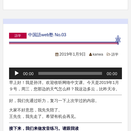
中国語web塾 No.03
語学
2019年1月9日
kanwa
語学
音
00:00
00:00
声
プ
早上好！我是孙洋。欢迎收听网络中文课。今天是2019年1月
レ
９号，周三，您那边的天气怎么样？我这边多云，比昨天冷。
ー
好，我们先通过听力，复习一下上次学过的内容。
ヤ
ー
大家不好意思，我先失陪了。
王先生，我先走了。希望有机会再见。
接下来，我们来做发音练习。请跟我读