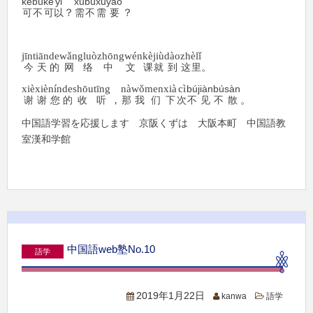
kě
bù
kě
yǐ
xū
bù
xū
yào
不
可
以
？
需
不
需
要
？
可
jīntiān
de
wǎngluò
zhōngwén
kè
jiù
dào
zhèlǐ
的
网
络
中文
课
就
到
这
里
。
今天
xièxiè
nín
de
shōutīng
nà
wǒmen
xià
cì
bú
jiàn
bú
sàn
谢谢
您
的
收听
，
那
我
们
下
次
不
见
不
散
。
中国語学習を応援します 京阪くずは 大阪本町 中国語教
室漢和学館
中国語web塾No.10
語学
2019年1月22日
kanwa
語学