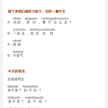
们
练习
接下来我
做听力
，先听一遍中文
nǐhǎo
qǐngwèn
cāntīng
zěnme
zǒu
A
，
请问
，
餐
厅
怎么
走
？
：
你好
yìzhí
zǒu
ránhòu
zuǒzhuǎn
B
走
，
然后
左
转
：
一直
xièxiè
A
谢谢
：
búkèqì
B
：
不客气
语
今天的
法
反復疑問文
lái
bù
lái
hǎo
bù
hǎo
不
来
？
好
不
好
？
来
shì
bú
shì
yuǎn
bù
yuǎn
不
是
？
远
不
远
？
是