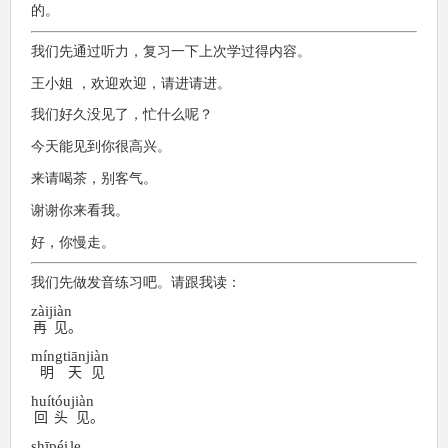
ー
的。
ヤ
ー
我们先通过听力，复习一下上次学过得内容。
王小姐 ，欢迎欢迎，请进请进。
我们好久没见了，忙什么呢？
今天能见到你很高兴。
来请喝茶，别客气。
谢谢你来看我。
好，你慢走。
我们先做发音练习吧。请跟我读：
zài
jiàn
再
见
。
míng
tiān
jiàn
明
天
见
huí
tóu
jiàn
回
头
见
。
shī
péi
le