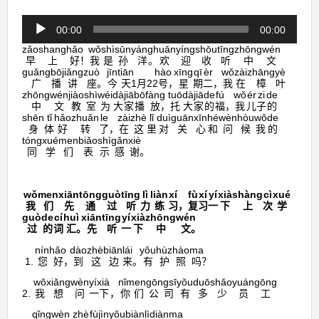
音
00:00
00:00
声
zǎo
shang
hǎo
wǒ
shì
sūn
yáng
huān
yíng
shōu
tīng
zhōng
wén
プ
早
上
好
！
我
是
孙
洋
。
欢
迎
收
听
中
文
レ
guǎng
bō
jiǎng
zuò
jīn
tiān
hào
xīng
qī
èr
wǒ
zài
zhāng
yè
ー
广
播
讲
座
。
今
天
1
月
22
号
，
星
期
二
，
我
在
樟
叶
zhōng
wén
jiào
shì
wéi
dà
jiā
bō
fàng
tuō
dà
jiā
de
fú
wǒ
ér
zi
de
ヤ
中
文
教
室
为
大
家
播
放
，
托
大
家
的
福
，
我
儿
子
的
ー
shēn
tǐ
hǎo
zhuǎn
le
zài
zhè
lǐ
duì
guān
xīn
hé
wèn
hòu
wǒ
de
身
体
好
转
了
，
在
这
里
对
关
心
和
问
候
我
的
tóng
xué
men
biǎo
shì
gǎn
xiè
同
学
们
表
示
感
谢
。
wǒ
men
xiān
tōng
guò
tīng
lì
liàn
xí
fù
xí
yí
xià
shàng
cì
xué
我
们
先
通
过
听
力
练
习
，
复
习
一
下
上
次
学
guò
de
cí
huì
xiān
tīng
yí
xià
zhōng
wén
过
的
词
汇
。
先
听
一
下
中
文
。
nínhǎo
dào
zhèbiān
lái
yǒu
hùzhào
ma
1.
您好
，
到
这边
来
。
有
护照
吗
？
wǒ
xiǎng
wèn
yíxià
nǐmen
gōngsī
yǒu
duōshǎo
yuángōng
2.
我
想
问
一下
，
你们
公司
有
多少
员工
qǐngwèn
zhè
fùjìn
yǒu
biànlì
diàn
ma