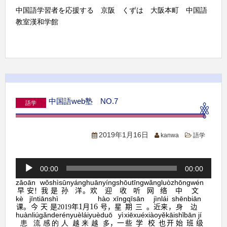
中国語学習者を応援する 京阪 くずは 大阪本町 中国語
教室漢和学館
中国語web塾 NO.7
語学
2019年1月16日
kanwa
語学
音
00:00
00:00
声
zǎoān
wǒ
shì
sūn
yáng
huānyíng
shōutīng
wǎngluò
zhōngwén
プ
早安
！
我
是
孙
洋
。
欢迎
收听
网络
中文
レ
kè
jīntiān
shì
hào
xīngqīsān
jìnlái
shēnbiān
ー
1
16
课
。
今天
是
年
月
号
，
星期三
。
近来
，
身边
2019
huàn
liúgǎn
de
rén
yuè
lái
yuè
duō
yì
xiē
xué
xiào
yě
kāi
shǐ
bān
jí
ヤ
患
流感
的
人
越
来
越
多
，
一
些
学
校
也
开
始
班
级
ー