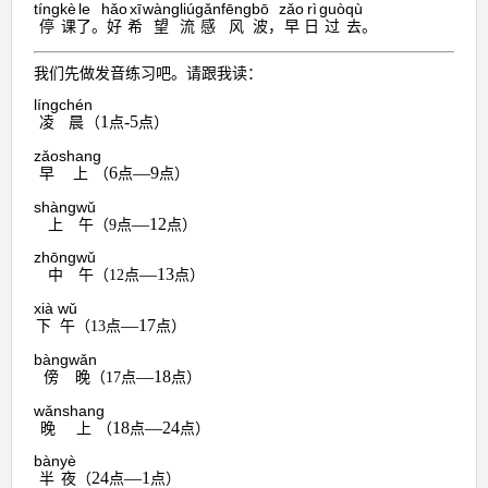
tíng
kè
le
hǎo
xī
wàng
liú
gǎn
fēng
bō
zǎo
rì
guò
qù
停
课
了
。
好
希
望
流
感
风
波
，
早
日
过
去
。
我们先做发音练习吧。请跟我读：
líng
chén
1
-5
凌
晨
（
点
点）
zǎo
shang
6
—9
早
上
（
点
点）
shàng
wǔ
—12
上
午
（
点
点）
9
zhōng
wǔ
—13
中
午
（
点
点）
12
xià
wǔ
—17
下
午
（
点
点）
13
bàng
wǎn
—18
傍
晚
（
点
点）
17
wǎn
shang
18
—24
晚
上
（
点
点）
bàn
yè
24
—1
半
夜
（
点
点）