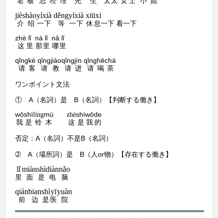
总经理
先生
太太
女士
小姐
老板
jièshào
yíxià
děng
yíxià
xiūxi
绍
一下
等
一下
休息
介
一下 看一下
zhè
lǐ
nà
lǐ
nǎ
lǐ
这
里
那
里
哪
里
qǐng
kè
qǐng
jiào
qǐng
jìn
qǐng
hē
chá
请
客
请
教
请
进
请
喝
茶
ワンポイント文法
A
B
①
（名詞）是
（名詞）
【判断する働き】
wǒ
shì
mù
shì
wǒ
de
líng
zhè
铃
这
是
我
的
我
是
木
A
B
否定：
（名詞）不是
（名詞）
A
B
or
➁
（場所詞）是
（人
物）【存在する働き】
lǐ
miàn
shì
diàn
nǎo
面
是
电
脑
里
qián
bian
shì
yī
yuàn
边
是
医
院
前