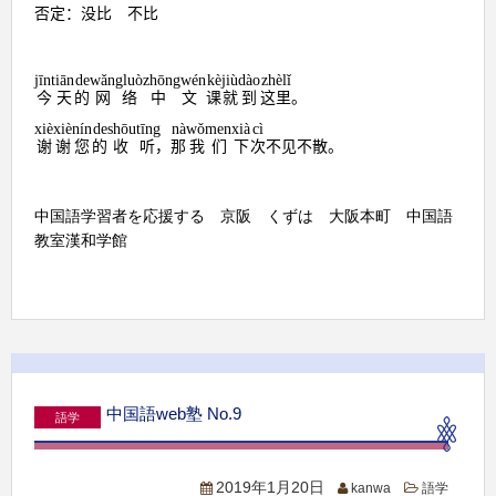
否定：没比 不比
jīntiān
de
wǎngluò
zhōngwén
kè
jiù
dào
zhèlǐ
今天
的
网
络
中文
课
就
到
这
里
。
xièxiè
nín
de
shōutīng
nà
wǒmen
xià
cì
谢谢
您
的
收听
，
那
我
们
下
次
不见不散。
中国語学習者を応援する 京阪 くずは 大阪本町 中国語
教室漢和学館
中国語web塾 No.9
語学
2019年1月20日
kanwa
語学