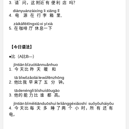
3.
请问
，
这
附近
有
便利
店
吗
？
diàn
yuán
zài
xíng
li
xiāng
lǐ
4.
电
源
在
行
李
箱
里
。
zài
kā
fēi
tīng
xiū
xi
yí
xià
5.
在
咖
啡
厅
休
息
一
下
【今日
语法
】
●
比（
A
比
B—
）
jīntiān
bǐ
zuótiān
nuǎnhuo
1.
今天
比
昨天
暖和
tā
bǐ
wǒ
zǎo
lái
le
wǔfēnzhōng
2.
他
比
我
早
来
了
五分钟
。
tā
de
nénglì
bǐ
shuí
dōu
gāo
3.
他
的
能力
比
谁
都
高
。
jīntiān
bǐ
měitiān
duō
shuì
le
liǎnggèxiǎoshí
suǒyǒu
háiyǒu
4.
今天
比
每天
多
睡
了
两个小时
，
所有
还有
电，