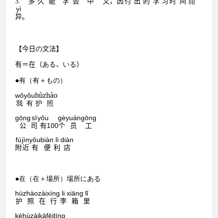
多
久
能
学
会
中
文
，
因
付
出
的
学
习
时
间
而
3.
yì
异
。
【今日
の
文法】
有＝在（
ある
、
いる
）
●有（有＋もの）
hù
zhào
wǒ
yǒu
我
有
护
照
gōng
sī
yǒu
gè
yuán
gōng
公
司
有
100
个
员
工
fù
jìn
yǒu
biàn
lì
diàn
附
近
有
便
利
店
●在（在＋場所）場所にある
hù
zhào
zài
xíng
li
xiāng
lǐ
护
照
行
李
箱
里
在
kè
hù
zài
kā
fēi
tīng