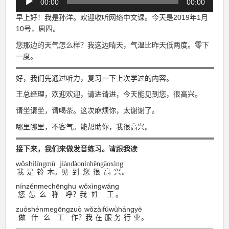
00:00
00:00
声
プ
早上好！我是
孙
洋。
欢
迎收听网
络
中文
课
。今天是
2019
年
1
月
レ
10
号，周四。
ー
您那
边
的天气怎么
样
？我
这边
晴天
，气温比昨天低两度
。零下
ヤ
一度。
ー
好，我
们
先通
过
听力，复
习
一下上次学
过
的内容。
王
总经
理，
欢
迎
欢
迎，
请进请进
，
今天能
见
到
您，很高
兴
。
请
坐
请
坐
，
请
喝茶。
这
次
麻
烦
你
，
太
谢谢
了。
哪里哪里，不客气。能帮助你，我很高
兴
。
接下来，我
们
来做
发
音
练习
。
请
跟我
读
wǒ
shì
líng
mù
jiàndàonínhěngāoxìng
我
是
铃
木
。
见到您很高兴
。
nínzěnme
chēnghu
wǒ
xìng
wáng
您怎么
称呼
？
我
姓
王
。
zuòshénme
gōngzuò
wǒzàifúwùhángyè
做什么
工作
？
我在服
务
行
业
。