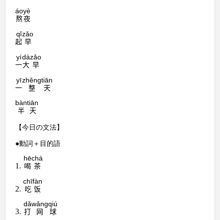
áo
yè
熬
夜
qǐ
zǎo
起
早
yí
dà
zǎo
一
大
早
yī
zhěng
tiān
一
整
天
bàn
tiān
半
天
【今日の文法】
●動詞＋目的語
hē
chá
1.
喝
茶
chī
fàn
2.
吃
饭
dǎ
wǎng
qiú
3.
打
网
球