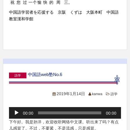
祝
您
过
一
个
愉
快
的
周
三
。
中国語学習
応援する
京阪 くずは
大阪本町
中国語
者を
教室漢和
学館
中国語web塾No.6
語学
2019年1月14日
kanwa
語学
音
00:00
00:00
声
プ
下午好。我是孙洋，欢迎收听网络中文课。听出来了吗？有点
レ
儿感冒了。不过，不要紧，不是流感，只是感冒。