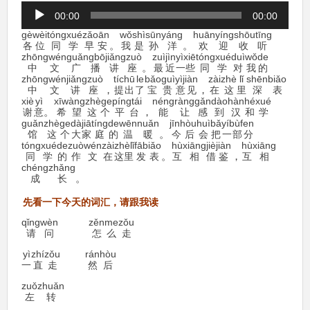
音
00:00
00:00
声
gèwèi
tóngxué
zǎoān
wǒ
shì
sūn
yáng
huānyíng
shōutīng
プ
同学
早安
。
我
是
孙
洋
。
欢
迎
收听
各位
レ
zhōngwén
guǎngbō
jiǎngzuò
zuìjìn
yìxiē
tóngxué
duì
wǒ
de
ー
中文
广播
讲
座
。
最近
一些
同学
对
我
的
zhōngwén
jiǎngzuò
tíchū
le
bǎoguì
yìjiàn
zài
zhè
lǐ
shēn
biǎo
ヤ
中文
讲
座
，
提出
了
宝
贵
意
见
，
在
这
里
深
表
ー
xiè
yì
xīwàng
zhège
píngtái
néng
ràng
gǎn
dào
hàn
hé
xué
谢
意
。
希望
这
个
平台
，
能
让
感
到
汉
和
学
guǎn
zhè
ge
dà
jiā
tíng
de
wēn
nuǎn
jīnhòu
huì
bǎ
yíbùfen
馆
这
个
大
家
庭
的
温
暖
。
今后
会
把
一部分
tóngxué
de
zuòwén
zài
zhèlǐ
fābiǎo
hù
xiāng
jiè
jiàn
hù
xiāng
同学
的
作文
在
这
里
发
表
。
互
相
借
鉴
，
互
相
chéng
zhǎng
成
长
。
词汇
请
读
先看一下今天的
，
跟我
qǐng
wèn
zěn
me
zǒu
请
问
怎
么
走
yì
zhí
zǒu
rán
hòu
直
走
然
后
一
zuǒ
zhuǎn
转
左