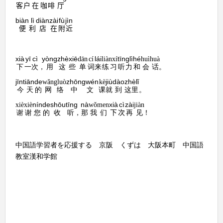
户
在
咖
啡
厅
客
biàn
lì
diàn
zài
fù
jìn
便
利
店
在
附
近
xià
yī
cì
yòng
zhèxiē
lái
tīnglì
hé
dān
cí
liànxí
huìhuà
下
一
次
这
单
词
练习
话
，
用
些
来
听力
和
会
。
jīntiān
de
zhōngwén
jiù
dào
zhèlǐ
wǎngluò
kè
络
课
这
今天
的
网
中文
就
到
里
。
nín
de
shōutīng
nà
xià
cì
zài
xièxiè
wǒmen
jiàn
谢谢
您
的
收听
们
下
次
见
，
那
我
再
！
中国語学習者を応援する 京阪 くずは 大阪本町 中国語
教室漢和学館