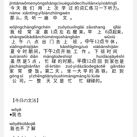
jīntiān
wǒmen
yòng
shàngcì
xué
guò
de
cíhuì
liànxí
yíxià
tīnglì
。
我
们
用
上次
学
过
的
词汇
练习
一下
听力
今天
nàme
xiān
tīng
yī
biàn
zhōngwén
。
那么
先
听
一
遍
中文
，
wǒ
jīngcháng
líng
chén
zuǒyòu
xǐnglái
zǎo
shang
qǐlái
1
点
6
点
经
常
凌
晨
左右
醒来
早
上
起来
我
，
，
shàngwǔbādiǎn
chūmén
qù
shàngbān
wǔxiū
，中午
12
点
，
上午八点
出门
去
上班
午休
xiàlìngshí
qījiān
kāishǐ
gōngzuò
xiàbān
shíjiān
，下午
2
点
。
夏令
时
期
间
开始
工作
下班
时间
suīrán
shì
diǎn
mánglù
de
shíqī
huídào
jiā
yě
shì
5
，
，半夜
12
点
虽然
是
点
忙碌
的
时
期
回到
家
也
是
jiā
cháng
biàn
fàn
dì
èr
tiān
zuò
yí
dà
zǎo
de
gāo
tiě
gǎn
dào
。
，
，
家
常
便
饭
第
二
天
坐
一
大
早
的
高
铁
赶
到
gōng
sī
yī
zhěng
tiān
yòu
shì
máng
máng
lù
lù
de
，
。
公
司
一
整
天
又
是
忙
忙
碌
碌
的
【今日の文法
】
wǒ
yě
也
●
我
wǒ
yě
bù
liǎo
jiě
也
不
了
解
我