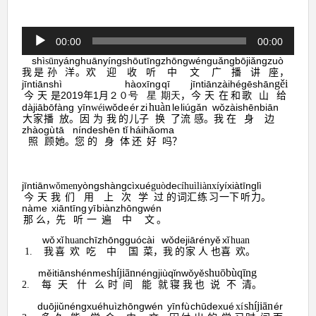
音
00:00
00:00
声
shì
yáng
huānyíng
shōutīng
zhōngwén
guǎngbō
jiǎngzuò
sūn
プ
我
是
孙
洋
欢
迎
收听
中文
广播
讲
座
，
。
レ
gěi
jīntiān
shì
hào
xīng
qī
jīn
tiān
zài
hé
gē
shān
ー
今天
是
2019
年
1
月
号
星
期
，
今
天
在
和
歌
山
给
２０
天
huàn
ヤ
dà
jiā
bō
fàng
yīn
wǒ
de
ér
zi
le
liú
gǎn
wǒ
zài
shēn
biān
wéi
大
家
播
放
。
因
为
我
的
儿
子
换
了
流
感
。
我
在
身
边
ー
zhào
gù
tā
nín
de
shēn
tǐ
hái
hǎo
ma
照
顾
她
您
的
身
体
还
好
吗
？
。
jīntiān
yòng
shàngcì
xué
de
yíxià
tīnglì
wǒmen
guò
cíhuì
liànxí
今天
们
用
上次
学
过
的
词汇
练习
一下
听力
。
我
nàme
xiān
tīng
yī
biàn
zhōngwén
那么
，
先
听
一
遍
中文
。
wǒ
xǐ
chī
zhōng
guó
cài
wǒ
de
jiā
rén
yě
xǐ
huan
huan
我
喜
欢
吃
中
国
菜
，
我
的
家
人
也
喜
欢
1.
。
shí
jiān
shuō
bù
qīng
měi
tiān
shén
me
néng
jiù
qǐn
wǒ
yě
每
天
什
么
时
间
能
就
寝
我
也
说
不
清
2.
。
shí
jiān
duō
jiǔ
néng
xué
huì
zhōng
wén
yīn
fù
chū
de
xué
ér
xí