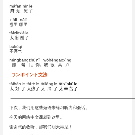
máfan
nín
le
麻烦
您
了
nǎlǐ
nǎlǐ
哪里
哪里
tài
xièxiè
le
太
谢谢
了
búkèqì
不客气
néng
bāngzhù
nǐ
wǒ
hěn
gāoxìng
能
帮助
你
，
我
很
高兴
ワンポイント文法
tài
hǎo
le
tài
rè
le
tài
lěng
le
tài
xīnkǔ
le
太
好
了
太
热
了
太
冷
了
太
辛苦
了
—————————————————————————————
下次，我们用这些短语来练习听力和会话。
今天的网络中文课就到这里。
谢谢您的收听，那我们明天再见！