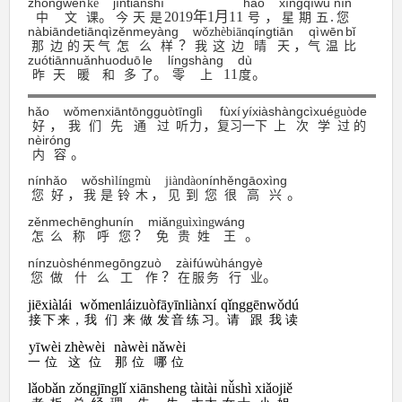
zhōngwén
jīntiān
shì
hào
xīngqīwǔ
nín
kè
ー
。
2019
年
1
月
11
，
.
中文
课
今天
是
号
星期五
您
nàbiān
de
tiānqì
zěnmeyàng
wǒ
qíng
tiān
qì
wēn
bǐ
zhèbiān
ヤ
？
，
那
边
的
天气
怎么
样
我
这边
晴
天
气
温
比
ー
zuó
tiān
nuǎn
huo
duō
le
líng
shàng
dù
。
11
。
昨
天
暖
和
多
了
零
上
度
hǎo
wǒmen
xiān
tōngguò
tīnglì
fùxí
yíxià
shàngcì
xué
de
guò
，
，
好
我
们
先
通
过
听力
复
习
一下
上次
学
过
的
nèiróng
。
内容
nínhǎo
wǒ
shì
nín
hěn
gāoxìng
língmù
jiàndào
，
，
。
您好
我
是
铃木
见到
您
很
高
兴
zěnme
chēnghu
nín
miǎn
wáng
guì
xìng
？
。
怎么
称呼
您
免
贵
姓
王
nín
zuò
shén
me
gōng
zuò
zài
fú
wù
háng
yè
？
。
您
做
什
么
工
作
在
服
务
行
业
jiēxiàlái
wǒmen
lái
zuò
fāyīn
liànxí
qǐng
gēn
wǒ
dú
我们
来
做
发音
练习
请
跟
我
读
接下来
，
。
yī
wèi
zhè
wèi
nà
wèi
nǎwèi
位
这
位
那
位
哪位
一
lǎobǎn
zǒngjīnglǐ
xiānsheng
tàitài
nǚshì
xiǎojiě